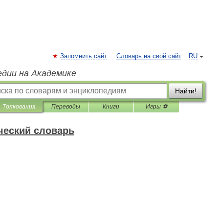
Запомнить сайт
Словарь на свой сайт
RU
едии на Академике
Найти!
Толкования
Переводы
Книги
Игры ⚽
ческий словарь