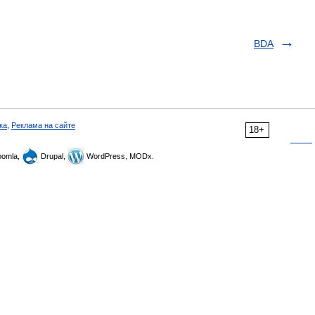
BDA
ка
,
Реклама на сайте
18+
omla,
Drupal,
WordPress, MODx.